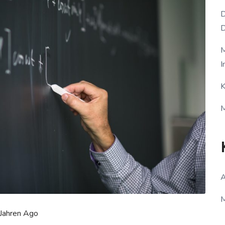
D
D
M
I
K
M
A
M
 Jahren Ago